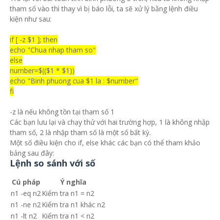
tham số vào thì thay vì bị báo lỗi, ta sẽ xử lý bằng lệnh điều
kiện như sau:
if [ -z $1 ]; then
echo "Chua nhap tham so"
else
number=$(($1 * $1))
echo "Binh phuong cua $1 la : $number"
fi
-z là nếu không tồn tại tham số 1
Các bạn lưu lại và chạy thử với hai trường hợp, 1 là không nhập
tham số, 2 là nhập tham số là một số bất kỳ.
Một số điều kiện cho if, else khác các bạn có thể tham khảo
bảng sau đây:
Lệnh so sánh với số
Cú pháp
Ý nghĩa
n1 -eq n2
Kiểm tra n1 = n2
n1 -ne n2
Kiểm tra n1 khác n2
n1 -lt n2
Kiểm tra n1 < n2