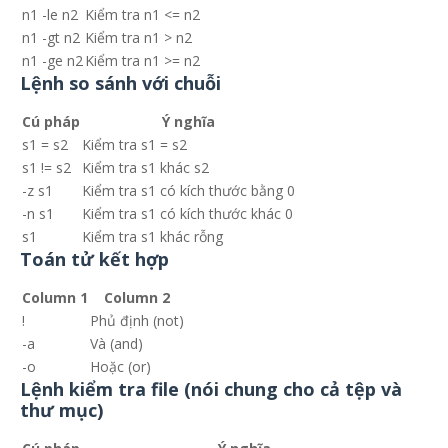
n1 -le n2
Kiểm tra n1 <= n2
n1 -gt n2
Kiểm tra n1 > n2
n1 -ge n2
Kiểm tra n1 >= n2
Lệnh so sánh với chuỗi
Cú pháp
Ý nghĩa
s1 = s2
Kiểm tra s1 = s2
s1 != s2
Kiểm tra s1 khác s2
-z s1
Kiểm tra s1 có kích thước bằng 0
-n s1
Kiểm tra s1 có kích thước khác 0
s1
Kiểm tra s1 khác rỗng
Toán tử kết hợp
Column 1
Column 2
!
Phủ định (not)
-a
Và (and)
-o
Hoặc (or)
Lệnh kiểm tra file (nói chung cho cả tệp và
thư mục)