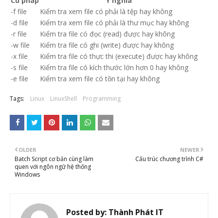
Cú pháp
Ý nghĩa
-f file
Kiểm tra xem file có phải là tệp hay không
-d file
Kiểm tra xem file có phải là thư mục hay không
-r file
Kiểm tra file có đọc (read) được hay không
-w file
Kiểm tra file có ghi (write) được hay không
-x file
Kiểm tra file có thực thi (execute) được hay không
-s file
Kiểm tra file có kích thước lớn hơn 0 hay không
-e file
Kiểm tra xem file có tồn tại hay không
Tags:
Linux
LinuxShell
Programming
OLDER
NEWER
Batch Script cơ bản cùng làm
Cấu trúc chương trình C#
quen với ngôn ngữ hệ thống
Windows
Posted by:
Thành Phát IT