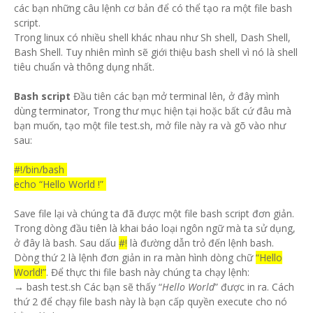
các bạn những câu lệnh cơ bản để có thể tạo ra một file bash
script.
Trong linux có nhiều shell khác nhau như Sh shell, Dash Shell,
Bash Shell. Tuy nhiên mình sẽ giới thiệu bash shell vì nó là shell
tiêu chuẩn và thông dụng nhất.
Bash script
Đầu tiên các bạn mở terminal lên, ở đây mình
dùng terminator, Trong thư mục hiện tại hoặc bất cứ đâu mà
bạn muốn, tạo một file test.sh, mở file này ra và gõ vào như
sau:
#!/bin/bash
echo “Hello World !”
Save file lại và chúng ta đã được một file bash script đơn giản.
Trong dòng đầu tiên là khai báo loại ngôn ngữ mà ta sử dụng,
ở đây là bash. Sau dấu
#!
là đường dẫn trỏ đến lệnh bash.
Dòng thứ 2 là lệnh đơn giản in ra màn hình dòng chữ
“Hello
World!”
. Để thực thi file bash này chúng ta chạy lệnh:
→ bash test.sh Các bạn sẽ thấy “
Hello World
” được in ra. Cách
thứ 2 để chạy file bash này là bạn cấp quyền execute cho nó