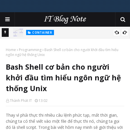
CONTAINER
Khi nào dùng Deployments, ReplicaSet, StatefulSets hay
Home
DaemonSet cho việc phát triển ứng dụng trên Kubernetes
Programming
Bash Shell cơ bản cho người khởi đầu tìm hiểu
ngôn ngữ hệ thống Unix
Bash Shell cơ bản cho người
khởi đầu tìm hiểu ngôn ngữ hệ
thống Unix
Thành Phát IT
13:02
Thay vì phải thực thi nhiều câu lệnh phức tạp, mất thời gian,
chúng ta có thể viết vào một file để thực thi nó, chúng ta gọi
đó là shell script. Trong bài viết hôm nay minh sẽ giới thiệu với