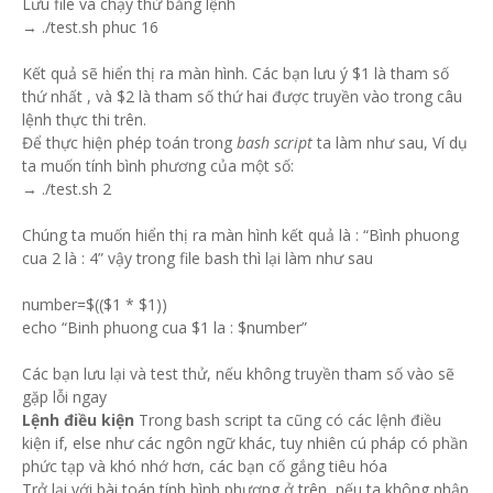
Lưu file và chạy thử bằng lệnh
→ ./test.sh phuc 16
Kết quả sẽ hiển thị ra màn hình. Các bạn lưu ý $1 là tham số
thứ nhất , và $2 là tham số thứ hai được truyền vào trong câu
lệnh thực thi trên.
Để thực hiện phép toán trong
bash script
ta làm như sau, Ví dụ
ta muốn tính bình phương của một số:
→ ./test.sh 2
Chúng ta muốn hiển thị ra màn hình kết quả là : “Bình phuong
cua 2 là : 4” vậy trong file bash thì lại làm như sau
number=$(($1 * $1))
echo “Binh phuong cua $1 la : $number”
Các bạn lưu lại và test thử, nếu không truyền tham số vào sẽ
gặp lỗi ngay
Lệnh điều kiện
Trong bash script ta cũng có các lệnh điều
kiện if, else như các ngôn ngữ khác, tuy nhiên cú pháp có phần
phức tạp và khó nhớ hơn, các bạn cố gắng tiêu hóa
Trở lại với bài toán tính bình phương ở trên, nếu ta không nhập