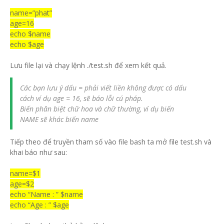
name=”phat”
age=16
echo $name
echo $age
Lưu file lại và chạy lệnh ./test.sh để xem kết quả.
Các bạn lưu ý dấu = phải viết liền không được có dấu
cách ví dụ age = 16, sẽ báo lỗi cú pháp.
Biến phân biệt chữ hoa và chữ thường, ví dụ biến
NAME sẽ khác biến name
Tiếp theo để truyền tham số vào file bash ta mở file test.sh và
khai báo như sau:
name=$1
age=$2
echo “Name : ” $name
echo “Age : ” $age