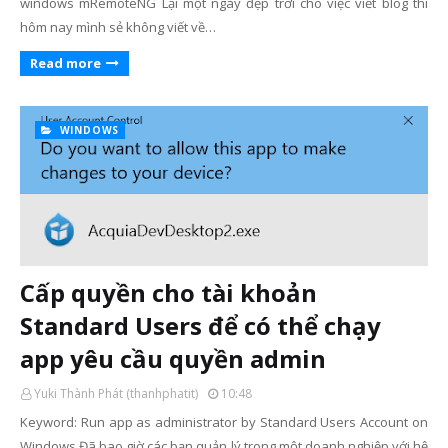
windows mRemoteNG Lại một ngày đẹp trời cho việc viết blog thì
hôm nay mình sẻ không viết về…
Read more
WINDOWS
Cấp quyền cho tài khoản
Standard Users để có thể chạy
app yêu cầu quyền admin
Yuki Thành Phát (thanhphatit)
10:48
Keyword: Run app as administrator by Standard Users Account on
Windows Đã bao giờ các bạn quản lý trong một doanh nghiệp với hệ