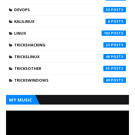
DEVOPS
32
KALILINUX
6
LINUX
102
TRICKSHACKING
22
TRICKSLINUX
48
TRICKSOTHER
55
TRICKSWINDOWS
49
MY MUSIC