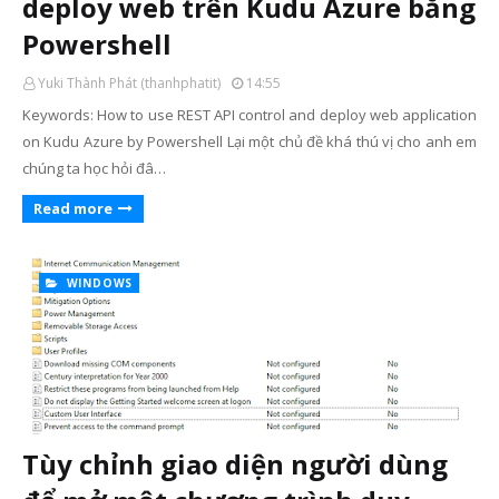
deploy web trên Kudu Azure bằng
Powershell
Yuki Thành Phát (thanhphatit)
14:55
Keywords: How to use REST API control and deploy web application
on Kudu Azure by Powershell Lại một chủ đề khá thú vị cho anh em
chúng ta học hỏi đâ…
Read more
WINDOWS
Tùy chỉnh giao diện người dùng