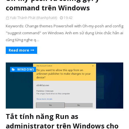
command trên Windows
Yuki Thành Phát (thanhphatit)
19:42
Keywords: Change themes Powershell with Oh-my-posh and config
"suggest command" on Windows Anh em sử dụng Unix chắc hẳn ai
cũng từng nghe q…
Read more
WINDOWS
Tắt tính năng Run as
administrator trên Windows cho