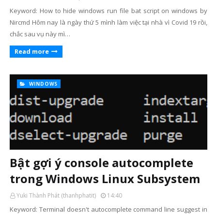
Keyword: How to hide windows run file bat script on windows by
Nircmd Hôm nay là ngày thứ 5 mình làm việc tại nhà vì Covid 19 rồi,
chắc sau vụ này mì…
Read more
WINDOWS
Bật gợi ý console autocomplete
trong Windows Linux Subsystem
Yuki Thành Phát (thanhphatit)
14:40
Keyword: Terminal doesn't autocomplete command line suggest in