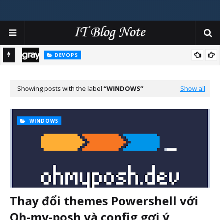
DEVOPS
cảnh
Tâm sự việc sử dụng Fluent-bit và Graylog trên hạ tầng
Kubernetes
Showing posts with the label
WINDOWS
Show all
WINDOWS
Thay đổi themes Powershell với
Oh-my-posh và config gợi ý