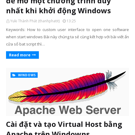
để mở một chương trình duy
nhất khi khởi động Windows
Yuki Thành Phát (thanhphatit)
13:25
Keywords: How to custom user interface to open one software
when start windows Bài này chúng ta sẻ cùng kết hợp với bài viết ẩn
cửa sổ bat script thì…
Read more
WINDOWS
Cài đặt và tạo Virtual Host bằng
Apache trên Windowns