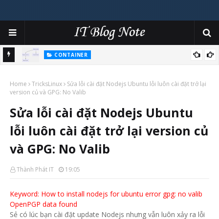
CONTAINER
Khi nào dùng Deployments, ReplicaSet, StatefulSets hay
Home
DaemonSet cho việc phát triển ứng dụng trên Kubernetes
TricksLinux
Sửa lỗi cài đặt Nodejs Ubuntu lỗi luôn cài đặt trở lại
version củ và GPG: No Valib
Sửa lỗi cài đặt Nodejs Ubuntu
lỗi luôn cài đặt trở lại version củ
và GPG: No Valib
Thành Phát IT
19:05
Keyword: How to install nodejs for ubuntu error gpg: no valib
OpenPGP data found
Sẻ có lúc bạn cài đặt update Nodejs nhưng vẫn luôn xảy ra lỗi