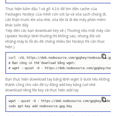
Thực hiện bấm dấu ? và gõ 4.2.6 để tìm đến cache của
Packages Nodejs của mình còn sót lại và xóa sạch chúng đi,
cẩn thận trước khi xóa nhé, xóa lộn là đi die mấy phần mềm
khác luôn đấy
Tiếp đến các bạn download Key về ( Thường nếu một máy cần
Update Nodejs bình thường thì không sao, nhưng đối với
những máy bị lỗi do đè chồng nhiều lần Nodejs thì cần thực
hiện )
curl -sSL https://deb.nodesource.com/gpgkey/nodesource.gpg.
#
 Bạn cũng có thể download bằng wget:
#
 wget --quiet -O - https://deb.nodesource.com/gpgkey/nodes
Bạn thực hiện download tay bằng lệnh wget ở dưới nếu không
thành công cho vấn đề tự động add key bằng curl nhé
download riêng file key và thực hiện add tay
wget --quiet -O - https://deb.nodesource.com/gpgkey/node
sudo apt-key add 
nodesource.gpg.key