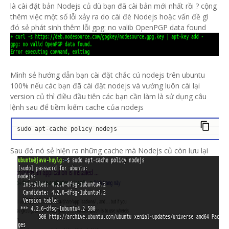
là cài đặt bản Nodejs củ dù bạn đã cài bản mới nhất rồi ? cộng
thêm việc một số lỗi xảy ra do cài đè Nodejs hoặc vấn đề gì
đó sẻ phát sinh thêm lỗi gpg: no valib OpenPGP data found
Mình sẻ hướng dẫn bạn cài đặt chắc cú nodejs trên ubuntu
100% nếu các bạn đã cài đặt nodejs và vướng luôn cài lại
version củ thì điều đầu tiên các bạn cần làm là sử dụng câu
lệnh sau để tiềm kiếm cache của nodejs
sudo apt-cache policy nodejs
Sau đó nó sẻ hiện ra những cache mà Nodejs củ còn lưu lại