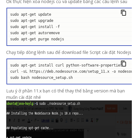
Ok thực hiện xóa nodejs củ và update bằng các câu lệnh sau
sudo apt-get update

sudo apt-get upgrade

sudo apt-get install -f

sudo apt-get autoremove

sudo apt-get purge nodejs
Chạy tiếp dòng lệnh sau để download file Script cài đặt Nodejs
sudo apt-get install curl python-software-properties

curl -sL https://deb.nodesource.com/setup_
11.x
 -o nodesourc
sudo bash nodesource_setup.sh
Lưu ý ở phần 11.x bạn có thể thay thế bằng version mà bạn
muốn cài đặt nhé