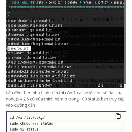
tiếp đến theo như hình trên thì còn 1 cache lỗi còn sót lại của
nodejs 4.2.6 củ của mình nằm ở trong 100 status bạn truy cập
vào đường dẫn
cd /var/lib/dpkg/

sudo chmod 777 status

sudo vi status