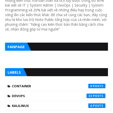
những kiến thức mà bản thân đã tích lũy được trong đó 80%
bài viết về IT | System Admin | DevOps | Security | System
Programming và 20% bài viết về những điều hay trong cuộc
sống lẫn các kiến thức khác để chia sẻ cùng các bạn, đây cũng
như là kho lưu trữ Note Public tổng hợp của cá nhân mình, với
phương châm: "Nâng cao kiến thức bản thân bằng cách chia
sẻ, nhận đóng góp từ mọi người!"
FANPAGE
LABELS
CONTAINER
8
DEVOPS
32
KALILINUX
6