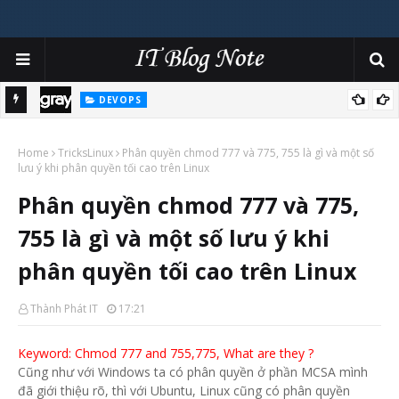
DEVOPS
cảnh
Tâm sự việc sử dụng Fluent-bit và Graylog trên hạ tầng
Home
Kubernetes
TricksLinux
Phân quyền chmod 777 và 775, 755 là gì và một số
lưu ý khi phân quyền tối cao trên Linux
Phân quyền chmod 777 và 775,
755 là gì và một số lưu ý khi
phân quyền tối cao trên Linux
Thành Phát IT
17:21
Keyword: Chmod 777 and 755,775, What are they ?
Cũng như với Windows ta có phân quyền ở phần MCSA mình
đã giới thiệu rõ, thì với Ubuntu, Linux cũng có phân quyền