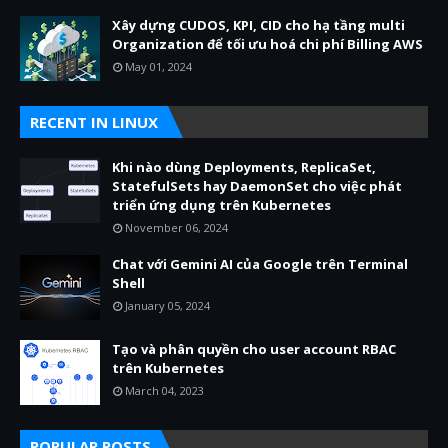
Xây dựng CUDOS, KPI, CID cho hạ tầng multi
Organization để tối ưu hoá chi phí Billing AWS
May 01, 2024
RECENT IN LINUX
Khi nào dùng Deployments, ReplicaSet,
StatefulSets hay DaemonSet cho việc phát
triển ứng dụng trên Kubernetes
November 06, 2024
Chat với Gemini AI của Google trên Terminal
Shell
January 05, 2024
Tạo và phân quyền cho user account RBAC
trên Kubernetes
March 04, 2023
POPULAR POSTS