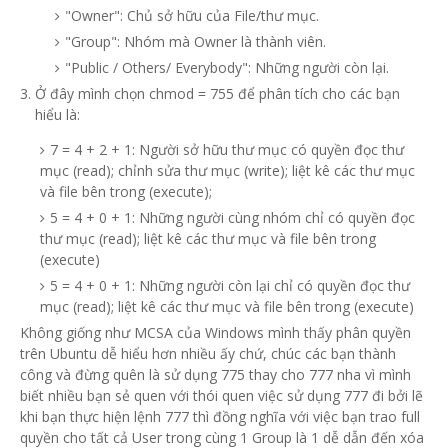
"Owner": Chủ sở hữu của File/thư mục.
"Group": Nhóm mà Owner là thành viên.
"Public / Others/ Everybody": Những người còn lại.
Ở đây mình chọn chmod = 755 để phân tích cho các bạn
hiểu là:
7 = 4 + 2 + 1: Người sở hữu thư mục có quyền đọc thư
mục (read); chỉnh sửa thư mục (write); liệt kê các thư mục
và file bên trong (execute);
5 = 4 + 0 + 1: Những người cùng nhóm chỉ có quyền đọc
thư mục (read); liệt kê các thư mục và file bên trong
(execute)
5 = 4 + 0 + 1: Những người còn lại chỉ có quyền đọc thư
mục (read); liệt kê các thư mục và file bên trong (execute)
Không giống như MCSA của Windows mình thấy phân quyền
trên Ubuntu dễ hiểu hơn nhiều ấy chứ, chúc các bạn thành
công và đừng quên là sử dụng 775 thay cho 777 nha vì mình
biết nhiều bạn sẻ quen với thói quen việc sử dụng 777 đi bởi lẽ
khi bạn thực hiện lệnh 777 thì đồng nghĩa với việc bạn trao full
quyền cho tất cả User trong cùng 1 Group là 1 dễ dẫn đến xóa