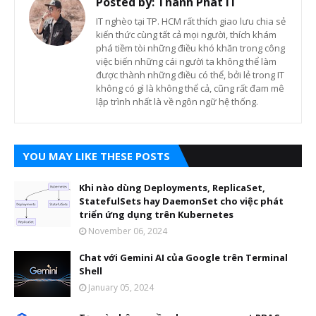
Posted by:
Thành Phát IT
IT nghèo tại TP. HCM rất thích giao lưu chia sẻ
kiến thức cùng tất cả mọi người, thích khám
phá tiềm tòi những điều khó khăn trong công
việc biến những cái người ta không thể làm
được thành những điều có thể, bởi lẻ trong IT
không có gì là không thể cả, cũng rất đam mê
lập trình nhất là về ngôn ngữ hệ thống.
YOU MAY LIKE THESE POSTS
Khi nào dùng Deployments, ReplicaSet,
StatefulSets hay DaemonSet cho việc phát
triển ứng dụng trên Kubernetes
November 06, 2024
Chat với Gemini AI của Google trên Terminal
Shell
January 05, 2024