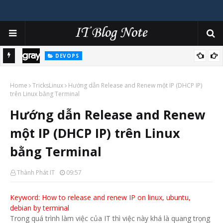
DEVOPS
cảnh
Tâm sự việc sử dụng Fluent-bit và Graylog trên hạ tầng
Home
Kubernetes
TricksLinux
Hướng dẫn Release and Renew một IP (DHCP IP)
trên Linux bằng Terminal
Hướng dẫn Release and Renew
một IP (DHCP IP) trên Linux
bằng Terminal
Thành Phát IT
09:57
Keyword: How to release and renew IP on linux, ubuntu,
debian by terminal
Trong quá trình làm việc của IT thì việc này khá là quang trọng