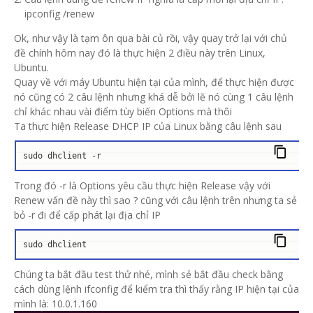
ipconfig /renew
Ok, như vậy là tạm ôn qua bài củ rồi, vậy quay trở lại với chủ
đề chính hôm nay đó là thực hiện 2 điều này trên Linux,
Ubuntu.
Quay về với máy Ubuntu hiện tại của mình, để thực hiện được
nó cũng có 2 câu lệnh nhưng khá dễ bởi lẽ nó cùng 1 câu lệnh
chỉ khác nhau vài điểm tùy biến Options mà thôi
Ta thực hiện Release DHCP IP của Linux bằng câu lệnh sau
sudo dhclient -r
Trong đó -r là Options yêu cầu thực hiện Release vậy với
Renew vấn đề này thì sao ? cũng với câu lệnh trên nhưng ta sẻ
bỏ -r đi để cấp phát lại địa chỉ IP
sudo dhclient
Chúng ta bắt đầu test thử nhé, mình sẻ bắt đầu check bằng
cách dùng lệnh ifconfig để kiểm tra thì thấy rằng IP hiện tại của
mình là: 10.0.1.160