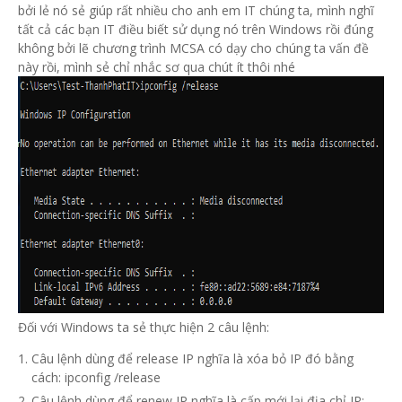
bởi lẻ nó sẻ giúp rất nhiều cho anh em IT chúng ta, mình nghĩ
tất cả các bạn IT điều biết sử dụng nó trên Windows rồi đúng
không bởi lẽ chương trình MCSA có dạy cho chúng ta vấn đề
này rồi, mình sẻ chỉ nhắc sơ qua chút ít thôi nhé
Đối với Windows ta sẻ thực hiện 2 câu lệnh:
Câu lệnh dùng để release IP nghĩa là xóa bỏ IP đó bằng
cách: ipconfig /release
Câu lệnh dùng để renew IP nghĩa là cấp mới lại địa chỉ IP: