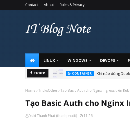
Contact
About
Rules & Privacy
LINUX
WINDOWS
DEVOPS
Khi nào dùng Deplo
TICKER
CONTAINER
Home
TricksOther
Tạo Basic Auth cho Nginx Ingress trên Ku
Tạo Basic Auth cho Nginx 
Yuki Thành Phát (thanhphatit)
11:26