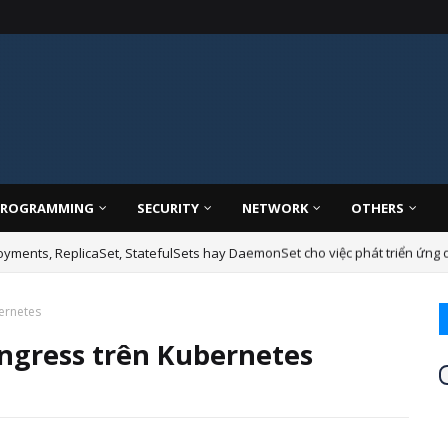
PROGRAMMING
SECURITY
NETWORK
OTHERS
yments, ReplicaSet, StatefulSets hay DaemonSet cho việc phát triển ứng
bernetes
Ingress trên Kubernetes