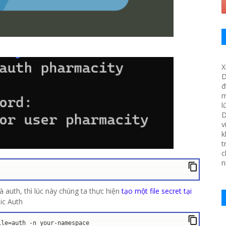
X
D
đ
m
l
D
v
k
t
c
n
là auth, thì lúc này chúng ta thực hiện
tạo một file secret tại
ic Auth
ile=auth -n your-namespace