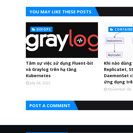
YOU MAY LIKE THESE POSTS
DEVOPS
CONTAINE
Tâm sự việc sử dụng Fluent-bit
Khi nào dùng
và Graylog trên hạ tầng
ReplicaSet, S
Kubernetes
DaemonSet ch
ứng dụng trê
July 04, 2025
November 06,
POST A COMMENT