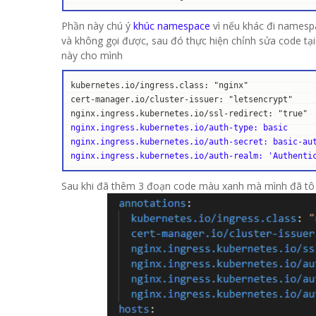
Phần này chú ý
khúc namespace
vì nếu khác đi namespa
và không gọi được, sau đó thực hiện chỉnh sửa code tại
này cho mình
kubernetes.io/ingress.class: "nginx"

cert-manager.io/cluster-issuer: "letsencrypt"

nginx.ingress.kubernetes.io/auth-type: basic

nginx.ingress.kubernetes.io/auth-secret: basic-aut
nginx.ingress.kubernetes.io/auth-realm: 'Authenti
Sau khi đã thêm 3 đoạn code màu xanh mà mình đã tô ở p