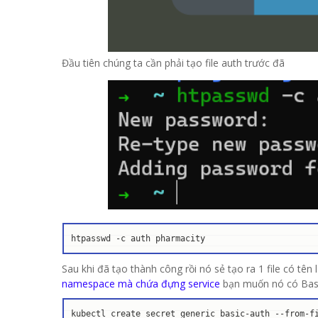
Đầu tiên chúng ta cần phải tạo file auth trước đã
htpasswd -c auth pharmacity
Sau khi đã tạo thành công rồi nó sẻ tạo ra 1 file có tên 
namespace mà chứa đựng service
bạn muốn nó có Bas
kubectl create secret generic basic-auth --from-f