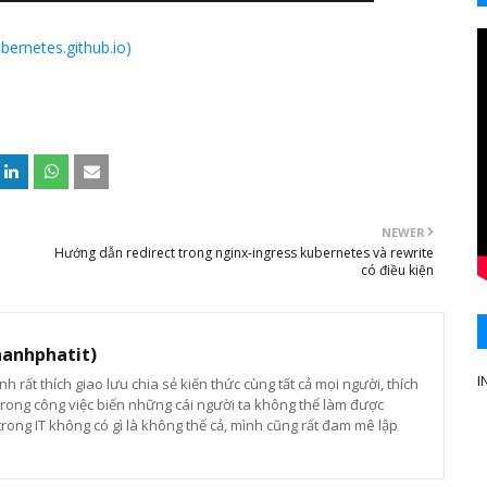
bernetes.github.io)
NEWER
Hướng dẫn redirect trong nginx-ingress kubernetes và rewrite
có điều kiện
hanhphatit)
I
ình rất thích giao lưu chia sẻ kiến thức cùng tất cả mọi người, thích
rong công việc biến những cái người ta không thể làm được
trong IT không có gì là không thể cả, mình cũng rất đam mê lập