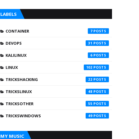
LABELS
CONTAINER
7
DEVOPS
31
KALILINUX
6
LINUX
102
TRICKSHACKING
22
TRICKSLINUX
48
TRICKSOTHER
55
TRICKSWINDOWS
49
MY MUSIC