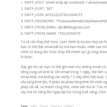
SMTP_HOST: email-smtp.ap-southeast-1.amazonaw
SMTP_PORT: '587'
SMTP_USER: AP222222ITBLOGNOTE
SMTP_PASSWORD: 'TPsasasadaewJASSAJGwaisashJ5
SMTP_FROM_EMAIL:
abc@itblognote.com
SMTP_FROM_NAME: 'ITBLOGNOTE'
Ta sẻ cần thay thế Host, User chính là Access Key và P
bạn có thể đặt email bất kỳ mà bạn muốn, miễn sao nó 
mình sử dụng abc hoặc thay đổi thành xyz gì cũng được
là được.
Bây giờ thì các bạn có thể gửi mail cho những email c
riêng cùng với limit là 100 email trong 1 ngày, thế làm
email khác mà không cần verify ? ở đây AWS bắt buộc ch
cầu tăng limit lên, ở phần xin phép tăng limit thì mình
phép rất dễ, sẻ thành công thôi, mình viết đại là "Tao 
vậy mà nó nâng liền ngay lập tức trong buổi sáng, Chúc
Tags:
AWS
Cloud
DevOps
Others