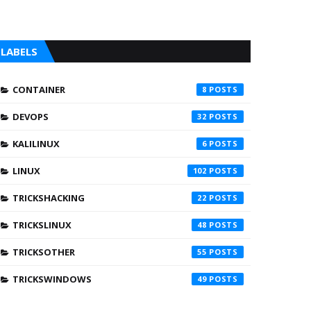
LABELS
CONTAINER
8
DEVOPS
32
KALILINUX
6
LINUX
102
TRICKSHACKING
22
TRICKSLINUX
48
TRICKSOTHER
55
TRICKSWINDOWS
49