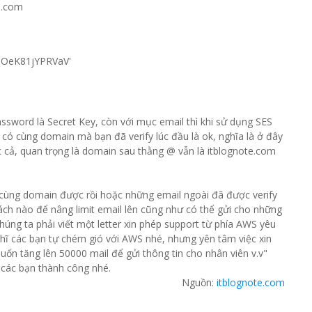
s.com
OeK81jYPRVaV'
assword là Secret Key, còn với mục email thì khi sử dụng SES
có cùng domain mà bạn đã verify lúc đầu là ok, nghĩa là ở đây
 cả, quan trọng là domain sau thằng @ vẫn là itblognote.com
ó cùng domain được rồi hoặc những email ngoài đã được verify
 cách nào để nâng limit email lên cũng như có thể gửi cho những
úng ta phải viết một letter xin phép support từ phía AWS yêu
 nghĩ các bạn tự chém gió với AWS nhé, nhưng yên tâm việc xin
muốn tăng lên 50000 mail để gửi thông tin cho nhân viên v.v"
 các bạn thành công nhé.
Nguồn:
itblognote.com