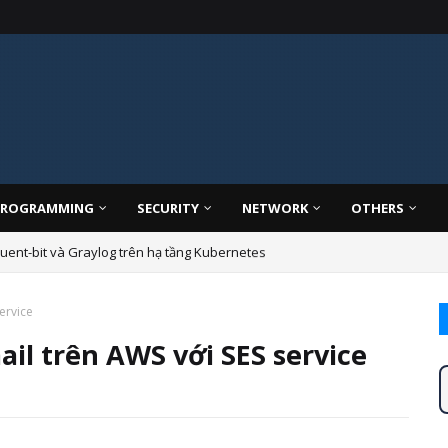
PROGRAMMING
SECURITY
NETWORK
OTHERS
uent-bit và Graylog trên hạ tầng Kubernetes
ervice
il trên AWS với SES service