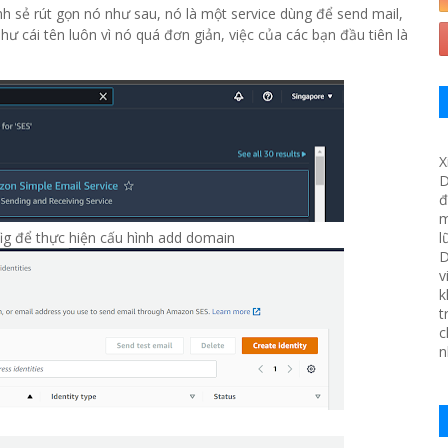
nh sẻ rút gọn nó như sau, nó là một service dùng để send mail,
như cái tên luôn vì nó quá đơn giản, việc của các bạn đầu tiên là
X
D
đ
m
ig để thực hiện cấu hình add domain
l
D
v
k
t
c
n