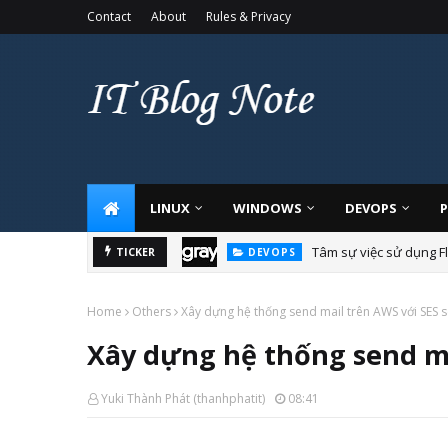
Contact
About
Rules & Privacy
LINUX
WINDOWS
DEVOPS
Tâm sự việc sử dụng Fl
TICKER
DEVOPS
Home
Others
Xây dựng hệ thống send mail trên AWS với SES s
Xây dựng hệ thống send ma
Yuki Thành Phát (thanhphatit)
08:41