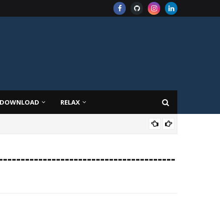
DOWNLOAD
RELAX
AZU
 dụng trên Kubernetes
--------------------------------------