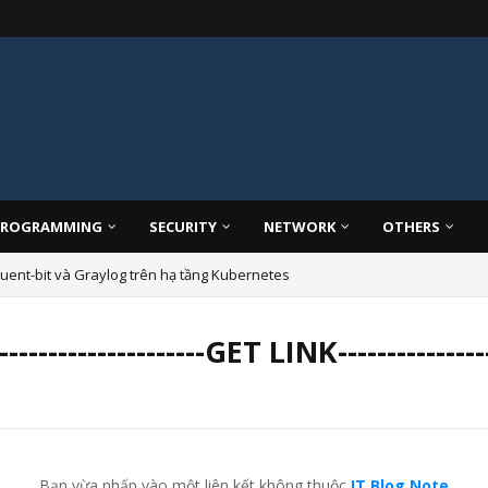
PROGRAMMING
SECURITY
NETWORK
OTHERS
uent-bit và Graylog trên hạ tầng Kubernetes
yments, ReplicaSet, StatefulSets hay DaemonSet cho việc phát triển ứng
-----------------------GET LINK-----------------
Bạn vừa nhấp vào một liên kết không thuộc
IT Blog Note