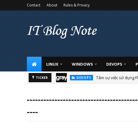
Contact
About
Rules & Privacy
LINUX
WINDOWS
DEVOPS
Tâm sự việc sử dụng Fl
DEVOPS
TICKER
Khi nào dùng Deplo
CONTAINER
--------------------------------------
----