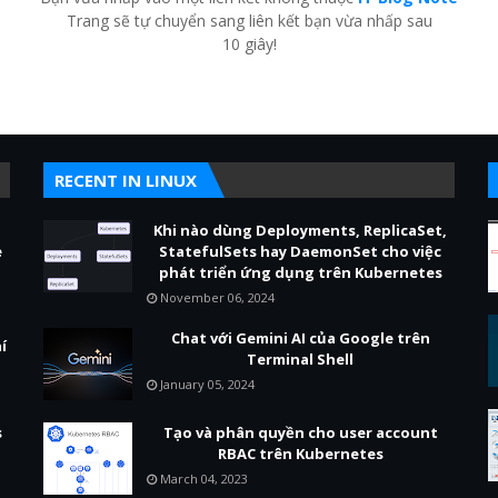
Trang sẽ tự chuyển sang liên kết bạn vừa nhấp sau
9
giây!
RECENT IN LINUX
Khi nào dùng Deployments, ReplicaSet,
e
StatefulSets hay DaemonSet cho việc
phát triển ứng dụng trên Kubernetes
November 06, 2024
Chat với Gemini AI của Google trên
í
Terminal Shell
January 05, 2024
s
Tạo và phân quyền cho user account
RBAC trên Kubernetes
March 04, 2023