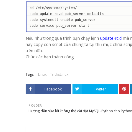
cd /etc/systemd/system/

sudo update-rc.d pub_server defaults

sudo systemctl enable pub_server

sudo service pub_server start
Nếu như trong quá trình bạn chạy lệnh
update-rc.d
mà nó
hãy copy con script của chúng ta tại thư mục chứa scri
trên nữa.
Chúc các bạn thành công.
Tags:
Linux
TricksLinux
Facebook
Twitter
OLDER
Hướng dẫn sửa lổi không thể cài đặt MySQL-Python cho Pytho