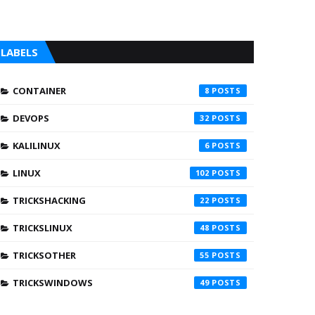
LABELS
CONTAINER
8
DEVOPS
32
KALILINUX
6
LINUX
102
TRICKSHACKING
22
TRICKSLINUX
48
TRICKSOTHER
55
TRICKSWINDOWS
49