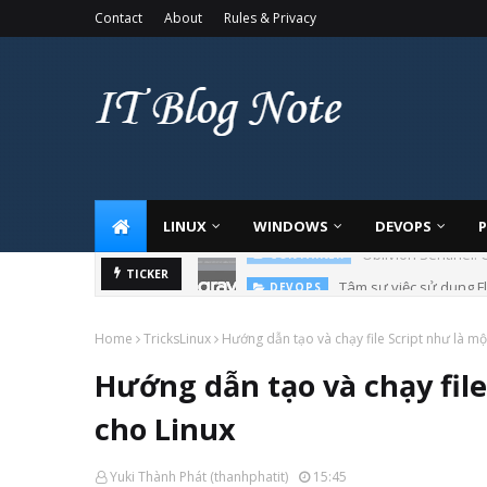
Contact
About
Rules & Privacy
LINUX
WINDOWS
DEVOPS
Tâm sự việc sử dụng Fl
TICKER
DEVOPS
Home
TricksLinux
Hướng dẫn tạo và chạy file Script như là mộ
Hướng dẫn tạo và chạy file
cho Linux
Yuki Thành Phát (thanhphatit)
15:45