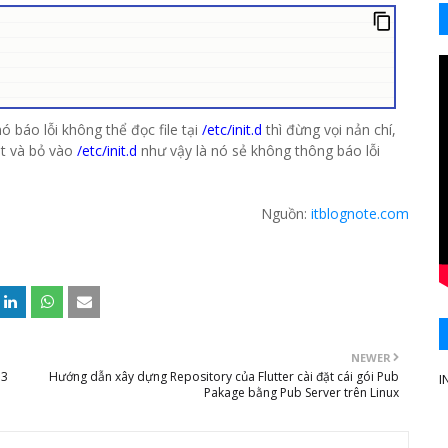
 báo lỗi không thể đọc file tại
/etc/init.d
thì đừng vọi nản chí,
pt và bỏ vào
/etc/init.d
như vậy là nó sẻ không thông báo lỗi
Nguồn:
itblognote.com
NEWER
n3
Hướng dẫn xây dựng Repository của Flutter cài đặt cái gói Pub
I
Pakage bằng Pub Server trên Linux