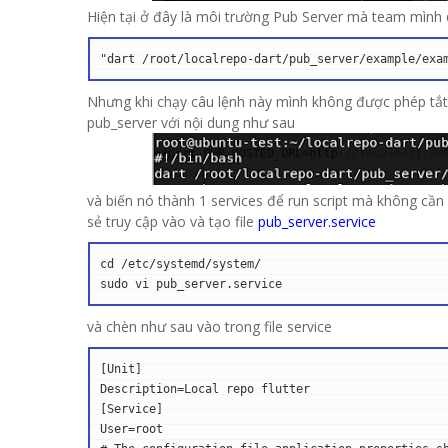
Hiện tại ở đây là môi trường Pub Server mà team mình 
"dart /root/localrepo-dart/pub_server/example/exa
Nhưng khi chạy câu lệnh này mình không được phép tắt te
pub_server với nội dung như sau
và biến nó thành 1 services để run script mà không cầ
sẻ truy cập vào và tạo file
pub_server.service
cd /etc/systemd/system/

sudo vi pub_server.service
và chèn như sau vào trong file service
[Unit]

Description=Local repo flutter

[Service]

User=root
