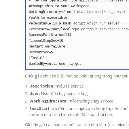
# The configuration file application.properties sh
#change this to your workspace

WorkingDirectory=/root/localrepo-dart/pub_server

#path to executable. 

#executable is a bash script which run server

ExecStart=/root/localrepo-dart/pub_server/pub_serv
SuccessExitStatus=143

TimeoutStopSec=10

Restart=on-failure

RestartSec=5

[Install]

WantedBy=multi-user.target
Chúng ta chỉ cần biết mốt số phần quang trọng như sau
Description:
miêu tả service
User:
User để chạy service là gì
WorkingDirectory:
môi trường chạy service
ExecStart:
trỏ đến con script của chúng ta, nên nhớ 
thường như trên hình mình đã chụp thôi nhé.
Ok bây giờ các bạn có thể start lên như là một service 