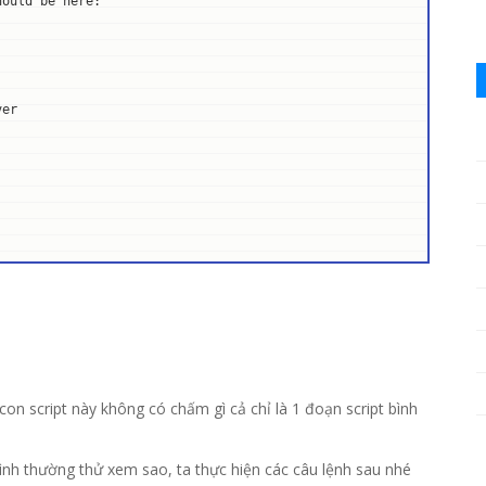
ould be here:

er

con script này không có chấm gì cả chỉ là 1 đoạn script bình
bình thường thử xem sao, ta thực hiện các câu lệnh sau nhé