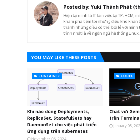
Posted by:
Yuki Thành Phát (t
Hiện tại mình là IT làm việc tại TP. HCM, m
khám phá tiềm tòi những điều khó khăn t
thành những điều có thể, bởi lẻ với mình 
trình nhất là về ngôn ngữ hệ thống Linux.
YOU MAY LIKE THESE POSTS
CONTAINER
CODEC
Khi nào dùng Deployments,
Chat với Gemi
ReplicaSet, StatefulSets hay
trên Terminal
DaemonSet cho việc phát triển
January 05, 20
ứng dụng trên Kubernetes
November 06, 2024