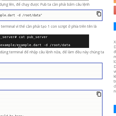
dựng lên, để chạy được Pub ta cần phải bấm câu lệnh
mple.dart -d /root/data"
rminal vì thế cần phải tạo 1 con script ở phía trên tên là
X
D
đ
n dùng terminal để nhập câu lệnh nữa, để làm đều này chúng ta
m
l
D
v
k
t
c
n