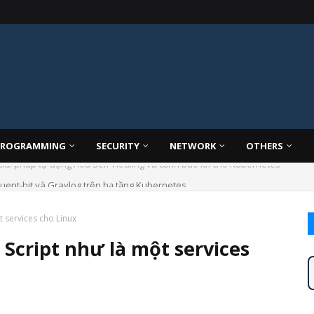
PROGRAMMING
SECURITY
NETWORK
OTHERS
uent-bit và Graylog trên hạ tầng Kubernetes
t services cho Linux
 Script như là một services