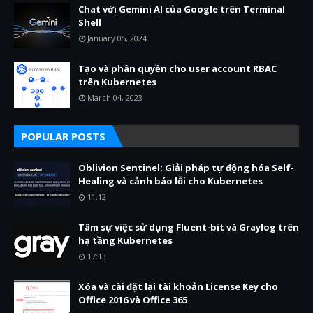
Chat với Gemini AI của Google trên Terminal
Shell
January 05, 2024
Tạo và phân quyền cho user account RBAC
trên Kubernetes
March 04, 2023
POPULAR POSTS
Oblivion Sentinel: Giải pháp tự động hóa Self-
Healing và cảnh báo lỗi cho Kubernetes
11:12
Tâm sự việc sử dụng Fluent-bit và Graylog trên
hạ tầng Kubernetes
17:13
Xóa và cài đặt lại tài khoản License Key cho
Office 2016 và Office 365