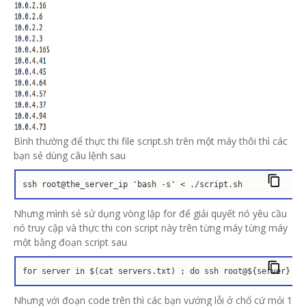
Bình thường để thực thi file script.sh trên một máy thôi thì các
bạn sẻ dùng câu lệnh sau
ssh root@the_server_ip 'bash -s' < ./script.sh
Nhưng mình sẻ sử dụng vòng lập for để giải quyết nó yêu cầu
nó truy cập và thực thi con script này trên từng máy từng máy
một bằng đoạn script sau
for server in $(cat servers.txt) ; do ssh root@${server} 'b
Nhưng với đoạn code trên thì các bạn vướng lỗi ở chổ cứ mỏi 1