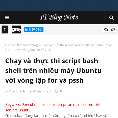
DEVOPS
cảnh
Tâm sự việc sử dụng Fluent-bit và Graylog trên hạ tầng
Home
Kubernetes
Programming
Chạy và thực thi script bash shell trên nhiều máy
Ubuntu với vòng lập for và pssh
Chạy và thực thi script bash
shell trên nhiều máy Ubuntu
với vòng lập for và pssh
Yuki Thành Phát (thanhphatit)
18:40
Keyword: Executing bash shell script on multiple remote
servers ubuntu
Giả sử bạn đang làm ở một công ty lớn có rất nhiều User sử