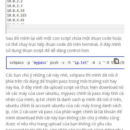
Sau đó mình lại viết một con script chứa một đoạn code hoặc
có thể chạy trực tiếp đoạn code đó trên terminal, ở đây mình
sử dụng đoạn script để dễ dàng control hơn
sshpass -p '
mypass
' pssh -v -h "
ip.txt
" -A -i "-O StrictHos
Các bạn chú ý những cái này nhé, sshpass thì mình đã nói ở
phía trên rồi dùng để truyền pass trong môi trường ssh hay
này kia, ở đây mình đã upload script và thực hiện download nó
về các máy của user ubuntu, mypass chính là pass máy tính cá
nhân của mình, ip.txt chính là danh sách ip mình đã nói ở trên,
ubuntu chính là account ubuntu của các máy trong danh sách
ip, còn 2 cái user và pass của phần wget chính là tài khoản để
mình download thôi cái này bạn không cần chú ý nhiều cũng
được vì nếu như trang upload của bạn không có yêu cầu
password trước khi tải, còn phần còn lại thì nó cũng giống như