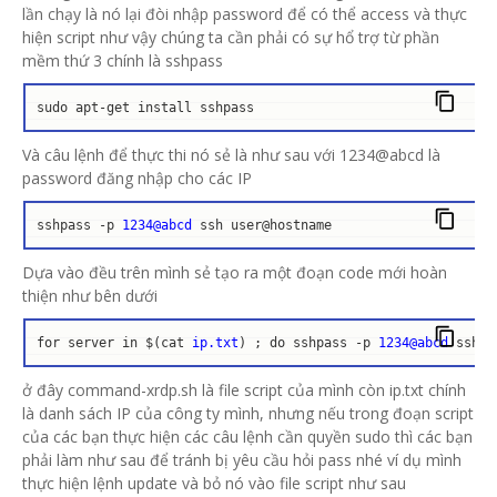
lần chạy là nó lại đòi nhập password để có thể access và thực
hiện script như vậy chúng ta cần phải có sự hổ trợ từ phần
mềm thứ 3 chính là sshpass
sudo apt-get install sshpass
Và câu lệnh để thực thi nó sẻ là như sau với 1234@abcd là
password đăng nhập cho các IP
sshpass -p 
1234@abcd
 ssh user@hostname
Dựa vào đều trên mình sẻ tạo ra một đoạn code mới hoàn
thiện như bên dưới
for server in $(cat 
ip.txt
) ; do sshpass -p 
1234@abcd
 ssh u
ở đây command-xrdp.sh là file script của mình còn ip.txt chính
là danh sách IP của công ty mình, nhưng nếu trong đoạn script
của các bạn thực hiện các câu lệnh cần quyền sudo thì các bạn
phải làm như sau để tránh bị yêu cầu hỏi pass nhé ví dụ mình
thực hiện lệnh update và bỏ nó vào file script như sau